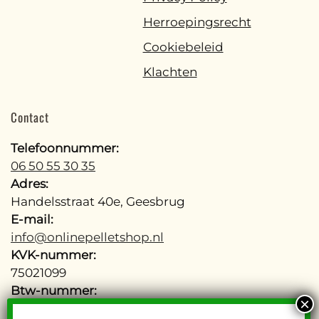
Herroepingsrecht
Cookiebeleid
Klachten
Contact
Telefoonnummer:
06 50 55 30 35
Adres:
Handelsstraat 40e, Geesbrug
E-mail:
info@onlinepelletshop.nl
KVK-nummer:
75021099
Btw-nummer:
NL002755277B48