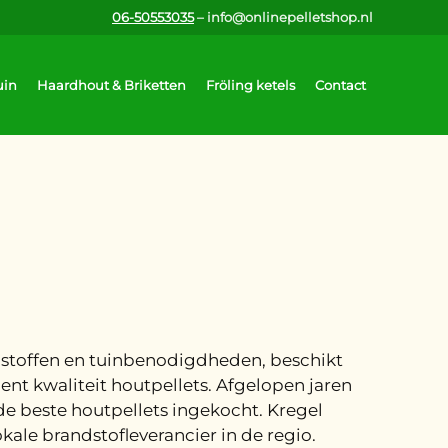
06-50553035
– info@onlinepelletshop.nl
uin
Haardhout & Briketten
Fröling ketels
Contact
ndstoffen en tuinbenodigdheden, beschikt
ent kwaliteit houtpellets. Afgelopen jaren
 de beste houtpellets ingekocht. Kregel
kale brandstofleverancier in de regio.