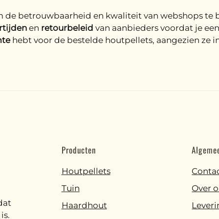
m de betrouwbaarheid en kwaliteit van webshops te 
rtijden
en
retourbeleid
van aanbieders voordat je een 
mte
hebt voor de bestelde houtpellets, aangezien ze 
Producten
Algeme
Houtpellets
Conta
Tuin
Over o
dat
Haardhout
Leveri
is.