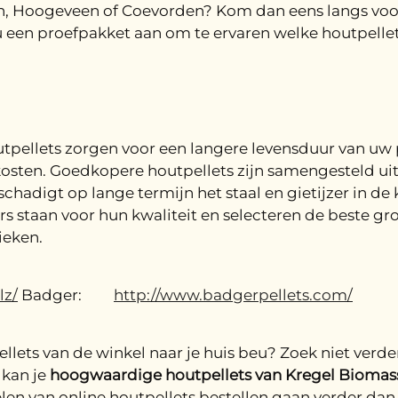
n, Hoogeveen of Coevorden? Kom dan eens langs voor
u een proefpakket aan om te ervaren welke houtpellet
houtpellets zorgen voor een langere levensduur van uw
kosten. Goedkopere houtpellets zijn samengesteld ui
adigt op lange termijn het staal en gietijzer in de 
rs staan voor hun kwaliteit en selecteren de beste gr
ieken.
lz/
Badger:
http://www.badgerpellets.com/
lets van de winkel naar je huis beu? Zoek niet verde
 kan je
hoogwaardige houtpellets van Kregel Biomas
len van online houtpellets bestellen gaan verder da