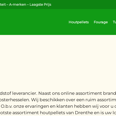
eit – A-merken – Laagste Prijs
Houtpellets
Fourage
T
.
andstof leverancier. Naast ons online assortiment bra
osterhesselen. Wij beschikken over een ruim assortim
 O.b.v. onze ervaringen en klanten hebben wij voor u
ootste assortiment houtpellets van Drenthe en is uw lo