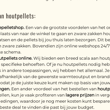
an houtpellets:
epelletshop.
Een van de grootste voordelen van het on
plaats van naar de winkel te gaan en zware zakken hou
atsen en de pellets bij jou thuis laten bezorgen. Dit be
van zware zakken. Bovendien zijn online webshops 24/
ke schema.
pellets online.
Wij bieden een breed scala aan hout
 specifieke behoeften. Of je nu houtpellets nodig heb
 in andere toepassingen, wij hebben het allemaal. Je 
afhankelijk van de gewenste warmteoutput en bran
 zodat je de juiste keuze kunt maken op basis van jou
ngen.
Een ander voordeel van het bestellen van
houtp
llen, kun je vaak profiteren van
lagere prijzen
in verg
edingen, waardoor je nog meer kosten kunt besparen.
beste deal te vinden die past bij jouw budget.