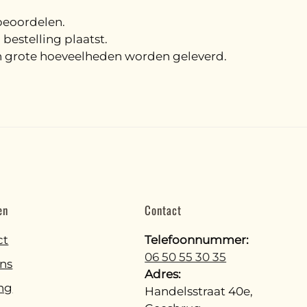
beoordelen.
bestelling plaatst.
in grote hoeveelheden worden geleverd.
en
Contact
ct
Telefoonnummer:
06 50 55 30 35
ns
Adres:
ng
Handelsstraat 40e,