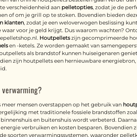
ote verscheidenheid aan
pelletopties
, zodat je de per
men of om je grill op te stoken. Bovendien bieden de
n klanten
, zodat je een weloverwogen beslissing ku
je waar voor je geld krijgt. Dus waarom wachten? O
nepelletshop.nl.
Houtpellets
zijn gecomprimeerde hout
els
en -ketels. Ze worden gemaakt van samengeperst
outpellets als brandstof kunnen huiseigenaren genie
ien zijn houtpellets een hernieuwbare energiebron
id.
r verwarming?
ds meer mensen overstappen op het gebruik van
houtp
ergelijking met traditionele fossiele brandstoffen zo
 binnenshuis en buitenshuis wordt verbeterd. Daarnaast
nergie verbruiken en kosten besparen. Bovendien zij
nde soorten verwarmingssystemen, waaronder pelletkac