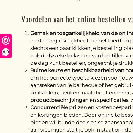
Voordelen van het online bestellen v
Gemak en toegankelijkheid van de onlin
en de toegankelijkheid die het biedt. In 
slechts een paar klikken je bestelling pla
9,9
ook de fysieke belasting van het tillen 
de dag kunt bestellen, ongeacht je druk
Ruime keuze en beschikbaarheid van hout
om het perfecte type te kiezen voor jouw
aansteken van je barbecue of het gebruik
zoals
eiken
,
beuken
,
naaldhout
en meer, 
productbeschrijvingen
en
specificaties
,
Concurrentiële prijzen en kostenbespari
en kortingen bieden. Door online te beste
bieden wij bundeldeals en seizoensaanbi
aanbiedingen stelt je ook in staat om de 