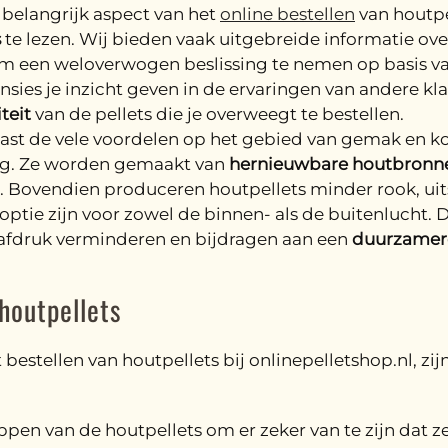
belangrijk aspect van het
online bestellen
van houtpe
s
te lezen. Wij bieden vaak uitgebreide informatie ov
at om een weloverwogen beslissing te nemen op basis 
ies je inzicht geven in de ervaringen van andere kla
teit
van de pellets die je overweegt te bestellen.
st de vele voordelen op het gebied van gemak en ko
ing. Ze worden gemaakt van
hernieuwbare houtbronn
n. Bovendien produceren houtpellets minder rook, uits
ptie zijn voor zowel de binnen- als de buitenlucht. 
tafdruk verminderen en bijdragen aan een
duurzamer
 houtpellets
estellen van houtpellets bij onlinepelletshop.nl, zij
pen van de houtpellets om er zeker van te zijn dat ze