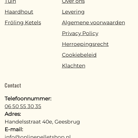
Tuin
Over ons
Haardhout
Levering
Fröling Ketels
Algemene voorwaarden
Privacy Policy
Herroepingsrecht
Cookiebeleid
Klachten
Contact
Telefoonnummer:
06 50 55 30 35
Adres:
Handelsstraat 40e, Geesbrug
E-mail:
info@onlinepelletshop.nl