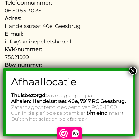
Telefoonnummer:
06 50 55 30 35
Adres:
Handelsstraat 40e, Geesbrug
E-mail:
info@onlinepelletshop.nl
KVK-nummer:
75021099
Btw-nummer:
NL002755277B48
Thuisbezorgd:
365 dagen per jaar.
Afhalen: Handelsstraat 40e,
7917 RC Geesbrug.
© Onlinepelletshop. All rights reserved. Website by
Subbs
.
Zaterdagochtend geopend van 9:00-12:00
uur, in de periode september
t/m eind
maart.
Buiten het seizoen op afspraak.
9,9