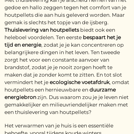
Met thuislevering kan je afscheid nemen van het
gedoe en hallo zeggen tegen het comfort van je
houtpellets die aan huis geleverd worden. Maar
gemak is slechts het topje van de ijsberg.
Thuislevering van houtpellets
biedt ook een
heleboel voordelen. Ten eerste
bespaart het je
tijd en energie
, zodat je je kan concentreren op
belangrijkere dingen in het leven. Ten tweede
zorgt het voor een constante aanvoer van
brandstof, zodat je je nooit zorgen hoeft te
maken dat je zonder komt te zitten. En tot slot
vermindert het je
ecologische voetafdruk
, omdat
houtpellets een hernieuwbare en
duurzame
energiebron
zijn. Dus waarom zou je je leven niet
gemakkelijker en milieuvriendelijker maken met
een thuislevering van houtpellets?
Het verwarmen van je huis is een essentiële
behoefte, vooral tijdens koude winters.