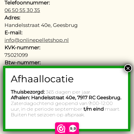
Telefoonnummer:
06 50 55 30 35
Adres:
Handelsstraat 40e, Geesbrug
E-mail:
info@onlinepelletshop.nl
KVK-nummer:
75021099
Btw-nummer:
NL002755277B48
Thuisbezorgd:
365 dagen per jaar.
Afhalen: Handelsstraat 40e,
7917 RC Geesbrug.
© Onlinepelletshop. All rights reserved. Website by
Subbs
.
Zaterdagochtend geopend van 9:00-12:00
uur, in de periode september
t/m eind
maart.
Buiten het seizoen op afspraak.
9,9