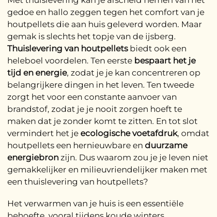
Met thuislevering kan je afscheid nemen van het
gedoe en hallo zeggen tegen het comfort van je
houtpellets die aan huis geleverd worden. Maar
gemak is slechts het topje van de ijsberg.
Thuislevering van houtpellets
biedt ook een
heleboel voordelen. Ten eerste
bespaart het je
tijd en energie
, zodat je je kan concentreren op
belangrijkere dingen in het leven. Ten tweede
zorgt het voor een constante aanvoer van
brandstof, zodat je je nooit zorgen hoeft te
maken dat je zonder komt te zitten. En tot slot
vermindert het je
ecologische voetafdruk
, omdat
houtpellets een hernieuwbare en
duurzame
energiebron
zijn. Dus waarom zou je je leven niet
gemakkelijker en milieuvriendelijker maken met
een thuislevering van houtpellets?
Het verwarmen van je huis is een essentiële
behoefte, vooral tijdens koude winters.