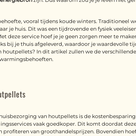
energiebron
zijn. Dus waarom zou je je leven niet g
behoefte, vooral tijdens koude winters. Traditioneel 
je huis. Dit was een tijdrovende en fysiek veeleisen
Met deze service hoef je je geen zorgen meer te make
s bij je thuis afgeleverd, waardoor je waardevolle ti
 houtpellets? In dit artikel zullen we de verschillen
erwarmingsbehoeften.
utpellets
huisbezorging van houtpellets is de kostenbesparing.
orgingsservices vaak goedkoper. Dit komt doordat dez
profiteren van groothandelsprijzen. Bovendien hoef j