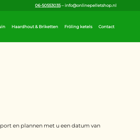
06-50553035
– info@onlinepelletshop.nl
uin
Haardhout & Briketten
Fröling ketels
Contact
ansport en plannen met u een datum van