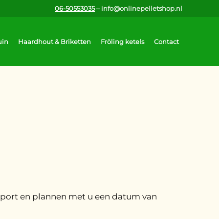
06-50553035
– info@onlinepelletshop.nl
uin
Haardhout & Briketten
Fröling ketels
Contact
ansport en plannen met u een datum van