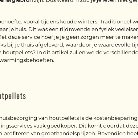
energiebron
zijn. Dus waarom zou je je leven niet g
behoefte, vooral tijdens koude winters. Traditioneel 
je huis. Dit was een tijdrovende en fysiek veeleisen
Met deze service hoef je je geen zorgen meer te make
s bij je thuis afgeleverd, waardoor je waardevolle ti
 houtpellets? In dit artikel zullen we de verschillen
erwarmingsbehoeften.
utpellets
huisbezorging van houtpellets is de kostenbesparing.
orgingsservices vaak goedkoper. Dit komt doordat dez
profiteren van groothandelsprijzen. Bovendien hoef j