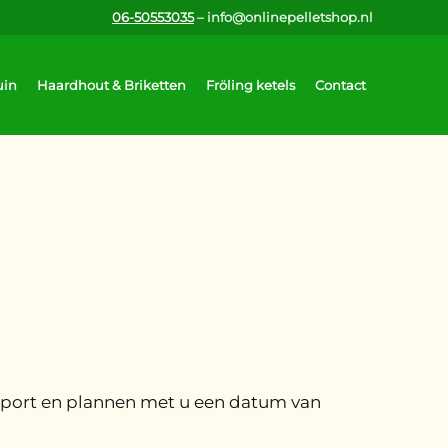
06-50553035
– info@onlinepelletshop.nl
uin
Haardhout & Briketten
Fröling ketels
Contact
ansport en plannen met u een datum van