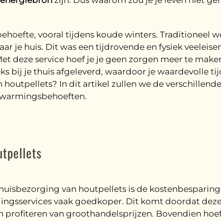
energiebron
zijn. Dus waarom zou je je leven niet g
behoefte, vooral tijdens koude winters. Traditioneel 
je huis. Dit was een tijdrovende en fysiek veeleisen
Met deze service hoef je je geen zorgen meer te make
s bij je thuis afgeleverd, waardoor je waardevolle ti
 houtpellets? In dit artikel zullen we de verschillen
erwarmingsbehoeften.
utpellets
huisbezorging van houtpellets is de kostenbesparing.
orgingsservices vaak goedkoper. Dit komt doordat dez
profiteren van groothandelsprijzen. Bovendien hoef j